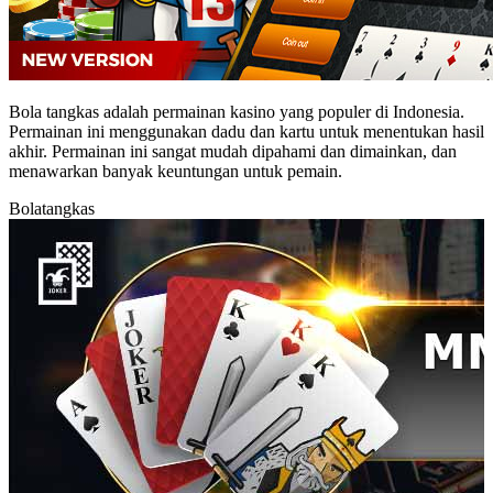
Bola tangkas adalah permainan kasino yang populer di Indonesia.
Permainan ini menggunakan dadu dan kartu untuk menentukan hasil
akhir. Permainan ini sangat mudah dipahami dan dimainkan, dan
menawarkan banyak keuntungan untuk pemain.
Bolatangkas