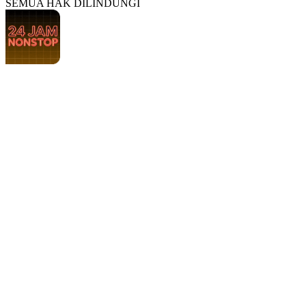
SEMUA HAK DILINDUNGI