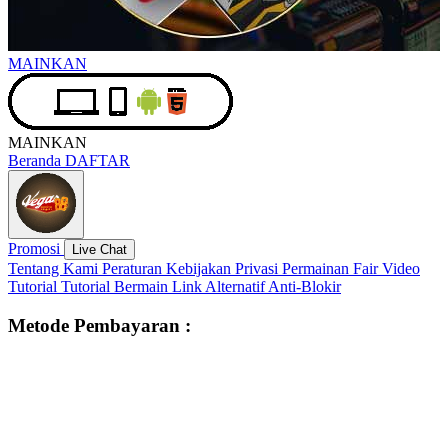
MAINKAN
MAINKAN
Beranda
DAFTAR
Promosi
Live Chat
Tentang Kami
Peraturan
Kebijakan Privasi
Permainan Fair
Video
Tutorial
Tutorial Bermain
Link Alternatif
Anti-Blokir
Metode Pembayaran :