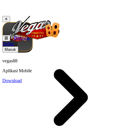
✕
Beranda
Daftar
Masuk
vegas88
Aplikasi Mobile
Download