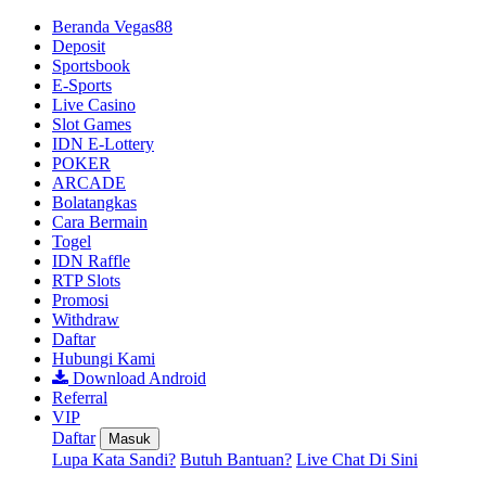
Beranda Vegas88
Deposit
Sportsbook
E-Sports
Live Casino
Slot Games
IDN E-Lottery
POKER
ARCADE
Bolatangkas
Cara Bermain
Togel
IDN Raffle
RTP Slots
Promosi
Withdraw
Daftar
Hubungi Kami
Download Android
Referral
VIP
Daftar
Masuk
Lupa Kata Sandi?
Butuh Bantuan?
Live Chat Di Sini