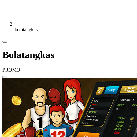
bolatangkas
Bolatangkas
PROMO