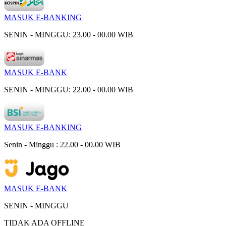
MASUK E-BANKING
SENIN - MINGGU: 23.00 - 00.00 WIB
MASUK E-BANK
SENIN - MINGGU: 22.00 - 00.00 WIB
MASUK E-BANKING
Senin - Minggu : 22.00 - 00.00 WIB
MASUK E-BANK
SENIN - MINGGU
TIDAK ADA OFFLINE