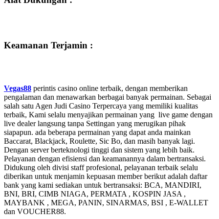
Keamanan Terjamin :
Vegas88
perintis casino online terbaik, dengan memberikan
pengalaman dan menawarkan berbagai banyak permainan. Sebagai
salah satu Agen Judi Casino Terpercaya yang memiliki kualitas
terbaik, Kami selalu menyajikan permainan yang live game dengan
live dealer langsung tanpa Settingan yang merugikan pihak
siapapun. ada beberapa permainan yang dapat anda mainkan
Baccarat, Blackjack, Roulette, Sic Bo, dan masih banyak lagi.
Dengan server berteknologi tinggi dan sistem yang lebih baik.
Pelayanan dengan efisiensi dan keamanannya dalam bertransaksi.
Didukung oleh divisi staff profesional, pelayanan terbaik selalu
diberikan untuk menjamin kepuasan member berikut adalah daftar
bank yang kami sediakan untuk bertransaksi: BCA, MANDIRI,
BNI, BRI, CIMB NIAGA, PERMATA , KOSPIN JASA ,
MAYBANK , MEGA, PANIN, SINARMAS, BSI , E-WALLET
dan VOUCHER88.