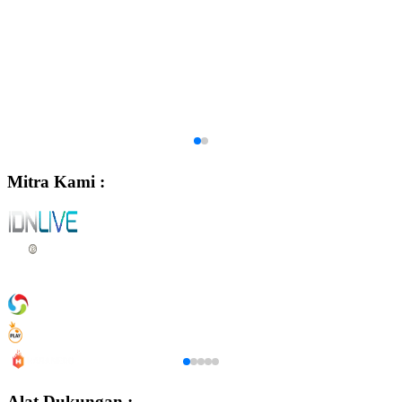
Mitra Kami :
Alat Dukungan :