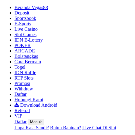
Beranda Vegas88
Deposit
Sportsbook
E-Sports
Live Casino
Slot Games
IDN E-Lottery
POKER
ARCADE
Bolatangkas
Cara Bermain
Togel
IDN Raffle
RTP Slots
Promosi
Withdraw
Daftar
Hubungi Kami
Download Android
Referral
VIP
Daftar
Masuk
Lupa Kata Sandi?
Butuh Bantuan?
Live Chat Di Sini