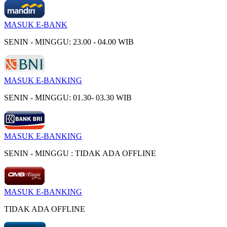
MASUK E-BANK
SENIN - MINGGU: 23.00 - 04.00 WIB
MASUK E-BANKING
SENIN - MINGGU: 01.30- 03.30 WIB
MASUK E-BANKING
SENIN - MINGGU : TIDAK ADA OFFLINE
MASUK E-BANKING
TIDAK ADA OFFLINE