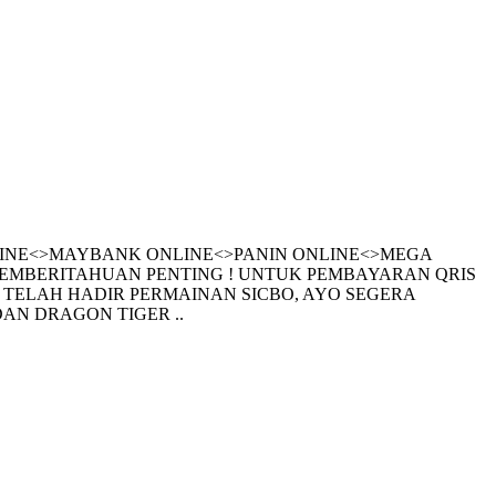
NLINE<>MAYBANK ONLINE<>PANIN ONLINE<>MEGA
EMBERITAHUAN PENTING ! UNTUK PEMBAYARAN QRIS
NI TELAH HADIR PERMAINAN SICBO, AYO SEGERA
DAN DRAGON TIGER ..