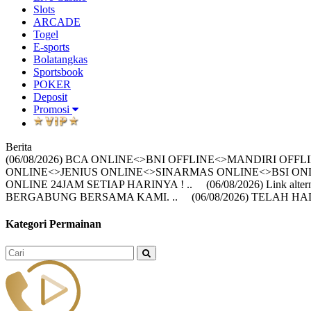
Slots
ARCADE
Togel
E-sports
Bolatangkas
Sportsbook
POKER
Deposit
Promosi
Berita
(06/08/2026)
BCA ONLINE<>BNI OFFLINE<>MANDIRI OFF
ONLINE<>JENIUS ONLINE<>SINARMAS ONLINE<>BSI O
ONLINE 24JAM SETIAP HARINYA ! ..
(06/08/2026)
Link alter
BERGABUNG BERSAMA KAMI. ..
(06/08/2026)
TELAH HA
Kategori Permainan