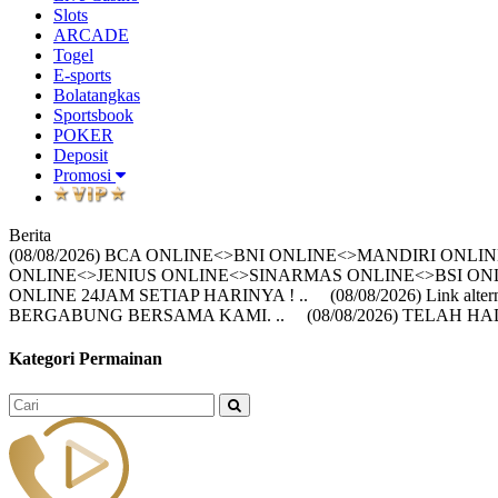
Slots
ARCADE
Togel
E-sports
Bolatangkas
Sportsbook
POKER
Deposit
Promosi
Berita
(08/08/2026)
BCA ONLINE<>BNI ONLINE<>MANDIRI ONLI
ONLINE<>JENIUS ONLINE<>SINARMAS ONLINE<>BSI O
ONLINE 24JAM SETIAP HARINYA ! ..
(08/08/2026)
Link alter
BERGABUNG BERSAMA KAMI. ..
(08/08/2026)
TELAH HA
Kategori Permainan