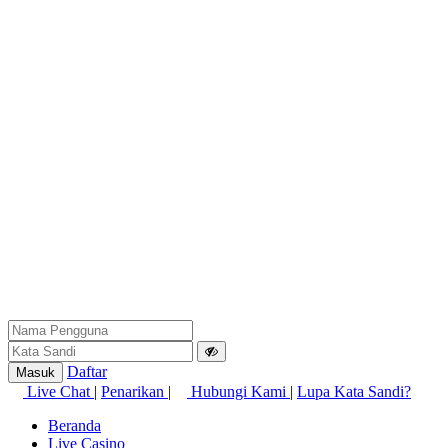
Daftar
Masuk
Live Chat
|
Penarikan
|
Hubungi Kami
|
Lupa Kata Sandi?
Beranda
Live Casino